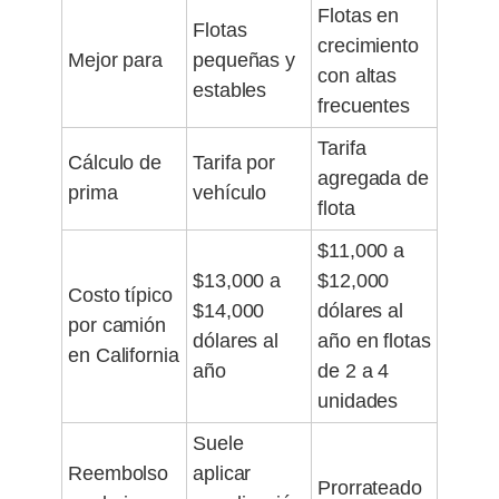
Flotas en
Flotas
crecimiento
Mejor para
pequeñas y
con altas
estables
frecuentes
Tarifa
Cálculo de
Tarifa por
agregada de
prima
vehículo
flota
$11,000 a
$13,000 a
$12,000
Costo típico
$14,000
dólares al
por camión
dólares al
año en flotas
en California
año
de 2 a 4
unidades
Suele
Reembolso
aplicar
Prorrateado