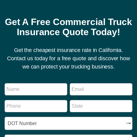
Get A Free Commercial Truck
Insurance Quote Today!
Get the cheapest insurance rate in California.
Contact us today for a free quote and discover how
we can protect your trucking business.
E
N
E
m
a
m
a
m
a
i
P
S
e
i
l
h
t
*
l
N
o
a
*
a
I
n
t
m
D
e
e
e
N
*
*
N
u