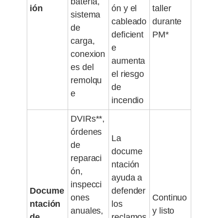
batería,
ión
ón y el
taller
sistema
cableado
durante
de
deficient
PM*
carga,
e
conexion
aumenta
es del
el riesgo
remolqu
de
e
incendio
DVIRs**,
órdenes
La
de
docume
reparaci
ntación
ón,
ayuda a
inspecci
Docume
defender
ones
Continuo
ntación
los
anuales,
y listo
de
reclamos