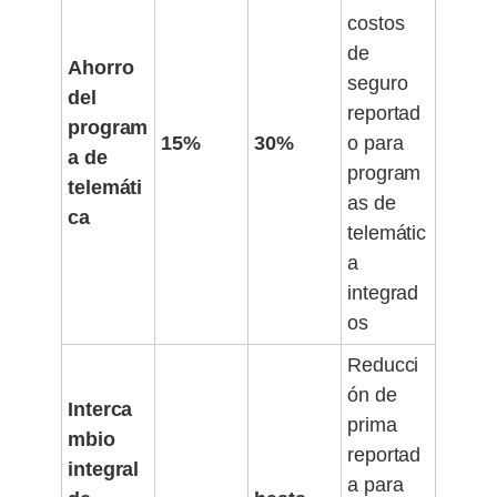
costos
de
Ahorro
seguro
del
reportad
program
15%
30%
o para
a de
program
telemáti
as de
ca
telemátic
a
integrad
os
Reducci
ón de
Interca
prima
mbio
reportad
integral
a para