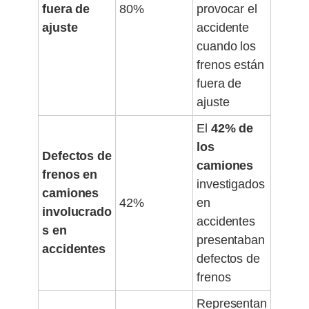
fuera de
80%
provocar el
ajuste
accidente
cuando los
frenos están
fuera de
ajuste
El
42% de
los
Defectos de
camiones
frenos en
investigados
camiones
42%
en
involucrado
accidentes
s en
presentaban
accidentes
defectos de
frenos
Representan