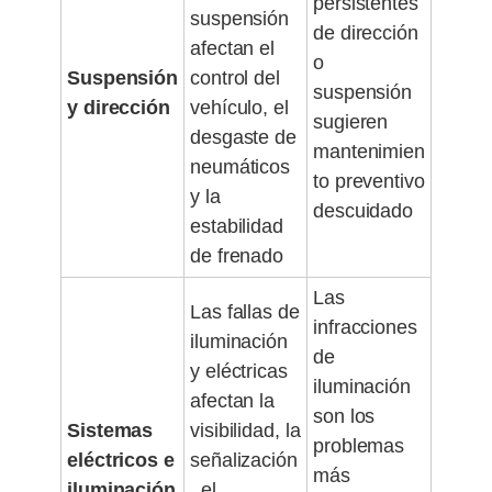
persistentes
suspensión
de dirección
afectan el
o
Suspensión
control del
suspensión
y dirección
vehículo, el
sugieren
desgaste de
mantenimien
neumáticos
to preventivo
y la
descuidado
estabilidad
de frenado
Las
Las fallas de
infracciones
iluminación
de
y eléctricas
iluminación
afectan la
son los
Sistemas
visibilidad, la
problemas
eléctricos e
señalización
más
iluminación
, el