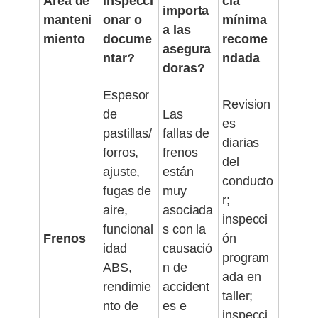
Área de
inspecci
cia
importa
manteni
onar o
mínima
a las
miento
docume
recome
asegura
ntar?
ndada
doras?
Espesor
Revision
de
Las
es
pastillas/
fallas de
diarias
forros,
frenos
del
ajuste,
están
conducto
fugas de
muy
r;
aire,
asociada
inspecci
funcional
s con la
Frenos
ón
idad
causació
program
ABS,
n de
ada en
rendimie
accident
taller;
nto de
es e
inspecci