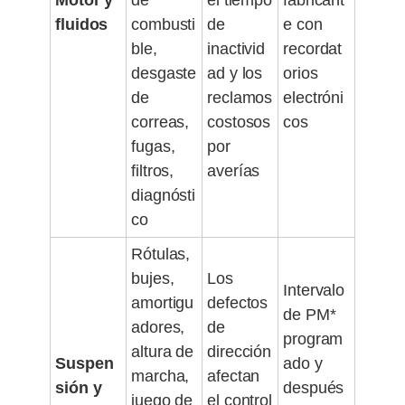
Motor y
de
el tiempo
fabricant
fluidos
combusti
de
e con
ble,
inactivid
recordat
desgaste
ad y los
orios
de
reclamos
electróni
correas,
costosos
cos
fugas,
por
filtros,
averías
diagnósti
co
Rótulas,
bujes,
Los
Intervalo
amortigu
defectos
de PM*
adores,
de
program
altura de
dirección
Suspen
ado y
marcha,
afectan
sión y
después
juego de
el control