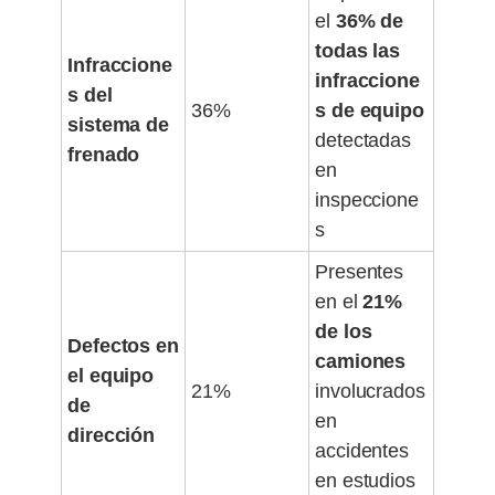
el
36% de
todas las
Infraccione
infraccione
s del
36%
s de equipo
sistema de
detectadas
frenado
en
inspeccione
s
Presentes
en el
21%
de los
Defectos en
camiones
el equipo
21%
involucrados
de
en
dirección
accidentes
en estudios