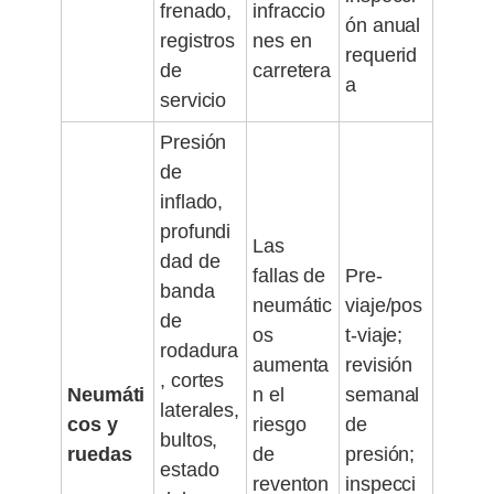
frenado,
infraccio
ón anual
registros
nes en
requerid
de
carretera
a
servicio
Presión
de
inflado,
profundi
Las
dad de
fallas de
Pre-
banda
neumátic
viaje/pos
de
os
t-viaje;
rodadura
aumenta
revisión
, cortes
Neumáti
n el
semanal
laterales,
cos y
riesgo
de
bultos,
ruedas
de
presión;
estado
reventon
inspecci