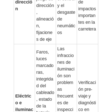
direcció
de
dirección
y el
n
impactos
,
desgaste
importan
alineació
de
tes en la
n,
neumátic
carretera
fijacione
os
s de eje
Las
Faros,
infraccio
luces
nes de
marcado
iluminaci
ras,
ón son
integrida
problem
Verificaci
d del
as
ón pre-
cableado
Eléctric
frecuent
viaje y
, estado
o e
es de
diagnósti
de la
iluminac
inspecci
co en