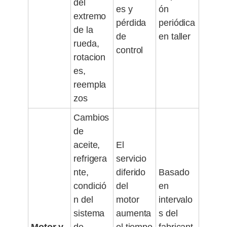
del
es y
ón
extremo
pérdida
periódica
de la
de
en taller
rueda,
control
rotacion
es,
reempla
zos
Cambios
de
aceite,
El
refrigera
servicio
nte,
diferido
Basado
condició
del
en
n del
motor
intervalo
sistema
aumenta
s del