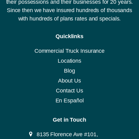
their possessions and their businesses for 20 years.
D
O
Since then we have insured hundreds of thousands
T
with hundreds of plans rates and specials.
,
M
C
Quicklinks
o
C
A
Commercial Truck Insurance
)
Locations
Blog
About Us
Contact Us
En Español
Get in Touch
8135 Florence Ave #101,