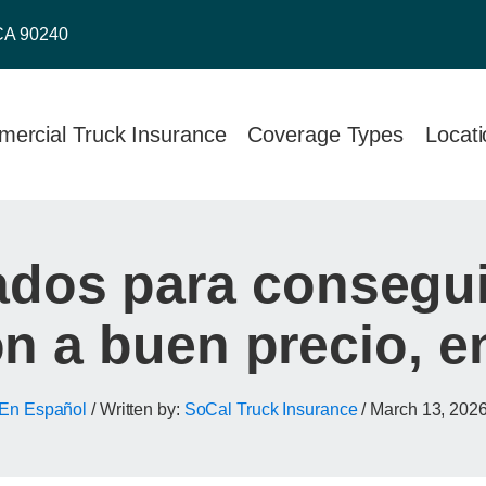
CA 90240
ercial Truck Insurance
Coverage Types
Locat
ados para consegui
n a buen precio, e
En Español
/ Written by:
SoCal Truck Insurance
/
March 13, 202