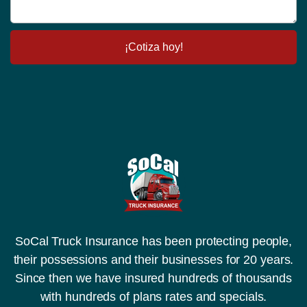
d
a
c
a
e
t
o
j
n
u
*
e
t
n
¡Cotiza hoy!
i
ú
f
m
i
e
c
r
a
o
c
d
i
e
ó
r
n
e
*
g
i
s
t
r
o
SoCal Truck Insurance has been protecting people,
(
their possessions and their businesses for 20 years.
D
O
Since then we have insured hundreds of thousands
T
with hundreds of plans rates and specials.
,