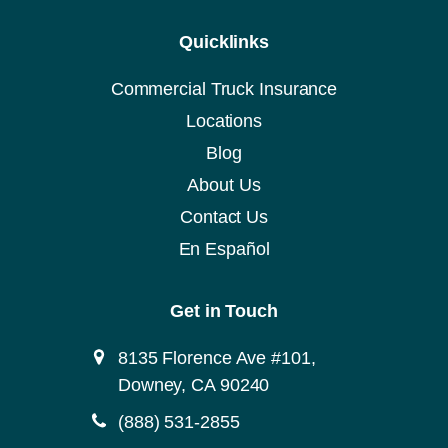
M
C
Quicklinks
o
C
A
Commercial Truck Insurance
)
Locations
Blog
About Us
Contact Us
En Español
Get in Touch
8135 Florence Ave #101,
Downey, CA 90240
(888) 531-2855