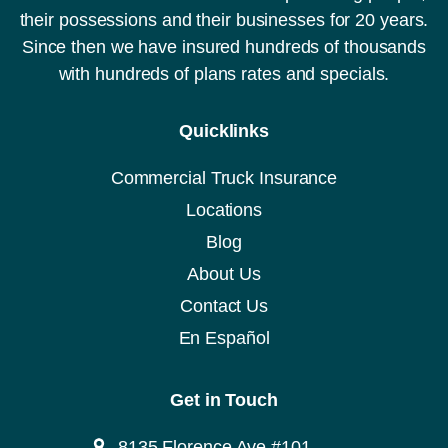
(
their possessions and their businesses for 20 years.
D
O
Since then we have insured hundreds of thousands
T
with hundreds of plans rates and specials.
,
M
C
Quicklinks
o
C
A
Commercial Truck Insurance
)
Locations
Blog
About Us
Contact Us
En Español
Get in Touch
8135 Florence Ave #101,