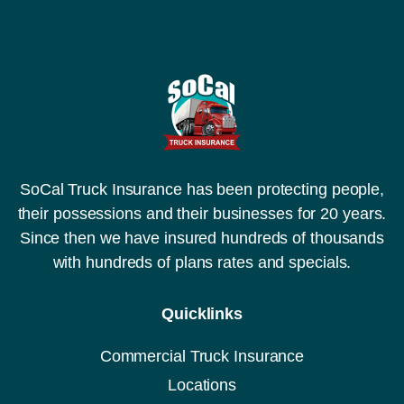
a
o
c
d
i
e
ó
r
n
e
*
g
i
s
t
r
o
SoCal Truck Insurance has been protecting people,
(
their possessions and their businesses for 20 years.
D
O
Since then we have insured hundreds of thousands
T
with hundreds of plans rates and specials.
,
M
C
Quicklinks
o
C
A
Commercial Truck Insurance
)
Locations