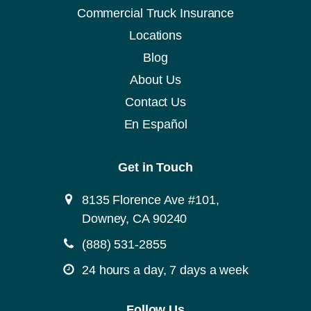
A
Commercial Truck Insurance
)
Locations
Blog
About Us
Contact Us
En Español
Get in Touch
8135 Florence Ave #101,
Downey, CA 90240
(888) 531-2855
24 hours a day, 7 days a week
Follow Us