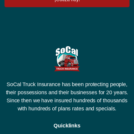
i
ú
f
m
i
e
c
r
a
o
c
d
i
e
ó
r
n
e
*
g
i
s
t
r
o
SoCal Truck Insurance has been protecting people,
(
their possessions and their businesses for 20 years.
D
O
Since then we have insured hundreds of thousands
T
with hundreds of plans rates and specials.
,
M
C
Quicklinks
o
C