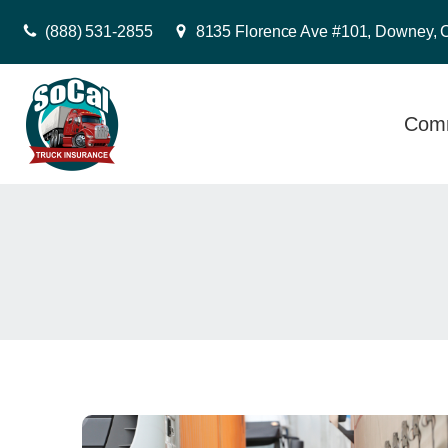
(888) 531-2855
8135 Florence Ave #101, Downey, 
Comm