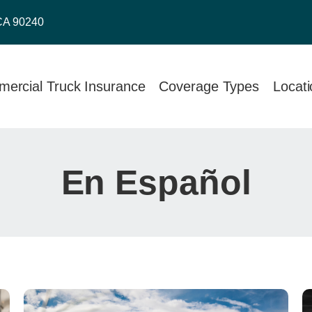
CA 90240
ercial Truck Insurance
Coverage Types
Locat
En Español