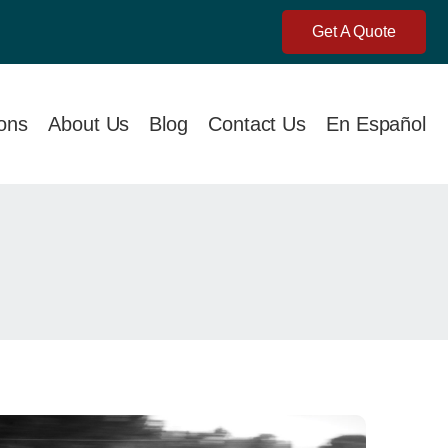
Get A Quote
ions
About Us
Blog
Contact Us
En Español