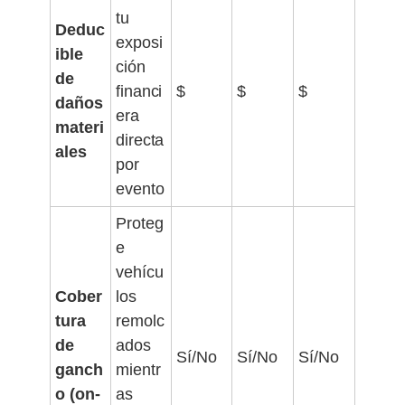
tu
Deduc
exposi
ible
ción
de
financi
$
$
$
daños
era
materi
directa
ales
por
evento
Proteg
e
vehícu
Cober
los
tura
remolc
de
ados
Sí/No
Sí/No
Sí/No
ganch
mientr
o (on-
as