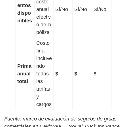
costo
entos
anual
Sí/No
Sí/No
Sí/No
dispo
efectiv
nibles
o de la
póliza
Costo
final
incluye
Prima
ndo
anual
todas
$
$
$
total
las
tarifas
y
cargos
Fuente: marco de evaluación de seguros de grúas
comerciales en California — SoCal Truck Insurance