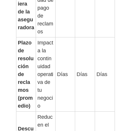
dad de
iera
pago
de la
de
asegu
reclam
radora
os
Plazo
Impact
de
a la
resolu
contin
ción
uidad
de
operati
Días
Días
Días
recla
va de
mos
tu
(prom
negoci
edio)
o
Reduc
en el
Descu