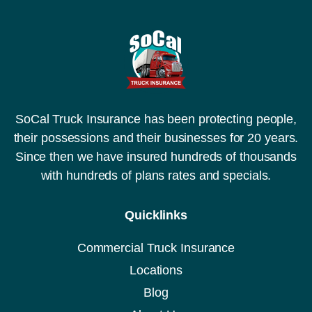
i
e
ó
r
n
e
*
g
i
s
t
r
o
SoCal Truck Insurance has been protecting people,
(
their possessions and their businesses for 20 years.
D
O
Since then we have insured hundreds of thousands
T
with hundreds of plans rates and specials.
,
M
C
Quicklinks
o
C
A
Commercial Truck Insurance
)
Locations
Blog