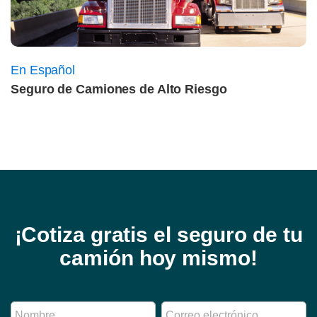
En Español
Seguro de Camiones de Alto Riesgo
¡Cotiza gratis el seguro de tu
camión hoy mismo!
i
N
C
d