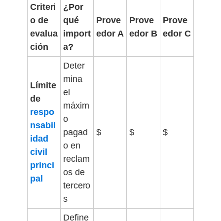
Criteri
¿Por
o de
qué
Prove
Prove
Prove
evalua
import
edor A
edor B
edor C
ción
a?
Deter
mina
Límite
el
de
máxim
respo
o
nsabil
pagad
$
$
$
idad
o en
civil
reclam
princi
os de
pal
tercero
s
Define