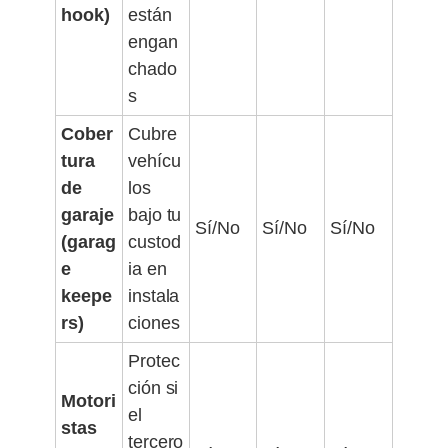
hook)
están
engan
chado
s
Cober
Cubre
tura
vehícu
de
los
garaje
bajo tu
Sí/No
Sí/No
Sí/No
(garag
custod
e
ia en
keepe
instala
rs)
ciones
Protec
ción si
Motori
el
stas
tercero