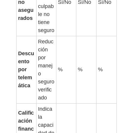
no
Sí/No
Sí/No
Sí/No
culpab
asegu
le no
rados
tiene
seguro
Reduc
ción
Descu
por
ento
manej
por
%
%
%
o
telem
seguro
ática
verific
ado
Indica
Calific
la
ación
capaci
financ