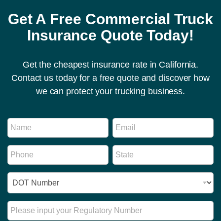
Get A Free Commercial Truck
Insurance Quote Today!
Get the cheapest insurance rate in California.
Contact us today for a free quote and discover how
we can protect your trucking business.
R
N
E
e
a
m
g
m
a
u
P
S
e
i
l
h
t
*
l
a
o
a
*
t
I
n
t
o
D
e
e
r
N
*
*
y
u
R
N
m
e
a