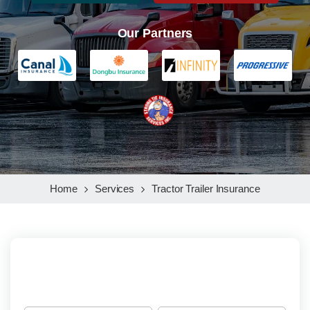
Our Partners
Home
Services
Tractor Trailer Insurance
Get a Free Commercial Truck Insurance
Quote Today!
S